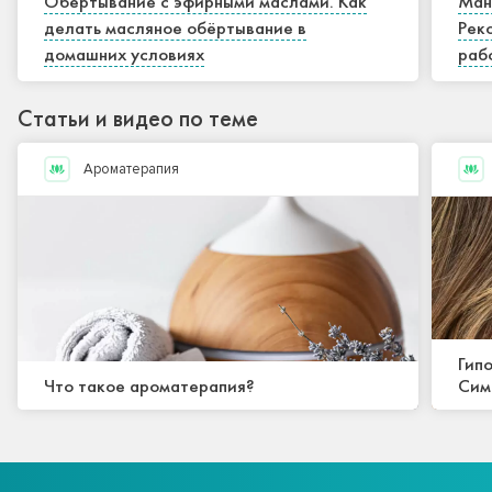
Обёртывание с эфирными маслами. Как
Ман
делать масляное обёртывание в
Рек
домашних условиях
раб
Статьи и видео по теме
Ароматерапия
Гип
Что такое ароматерапия?
Сим