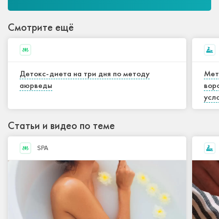
Смотрите ещё
Детокс-диета на три дня по методу
Мет
аюрведы
вор
усл
Статьи и видео по теме
SPA