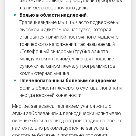
избежание большего разрушения фиброзной
ткани межпозвоночного диска.
Болью в области надплечий
.
Трапециевидные мышцы часто подвержены
высокой и длительной нагрузке, которая
становится причиной постоянного мышечно-
тонического напряжения: так называемый
«Телефонный синдром» (трубка зажата
между ухом и плечом); у женщин ношение
сумочки на одном плече; у программистов
компьютерная мышка.
Плечелопаточным болевым синдромом
.
Боли в области плечевого сустава, лопатки и
иногда верхней конечности.
Многие, запасаясь терпением учатся жить с
этими заболеваниями, периодически испытываю
сильные боли в период острой стадии, но всё же
настоятельно рекомендуется не запускать
состояние болезни и постоянно проходить