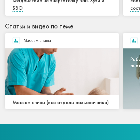
воздействие на энерготочку Бай-Хуэй и
сое
БЗО
сос
Статьи и видео по теме
Массаж спины
Раб
ана
при
Массаж спины (все отделы позвоночника)