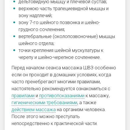
дельтовидную мышцу и плечевой сустав;
верхнюю часть трапециевидной мышцы и
зону надплечий;
зону 7-го шейного позвонка и шейно-
грудного сочленения;
вертебральные (околопозвоночные) мышцы
шейного отдела;
точки крепления шейной мускулатуры к
черепу и шейно-черепное сочленение.
Перед началом сеанса массажа ШВЗ особенно
если он проходит в домашних условиях
, когда
часто пренебрегают многими правилами,
настоятельно рекомендуется ознакомиться с
правилами
и
противопоказаниями
к массажу,
гигиеническими требованиями
, а также
действием массажа
на организм человека.
После этого можно преступать
непосредственно к практической части.