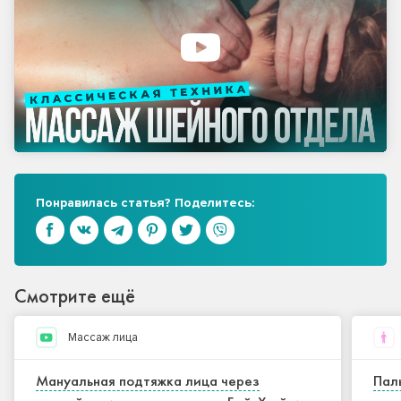
Понравилась статья? Поделитесь:
Смотрите ещё
Массаж лица
Мануальная подтяжка лица через
Пал