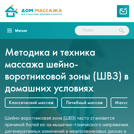
Меню
Методика и техника
массажа шейно-
воротниковой зоны (ШВЗ) в
домашних условиях
Классический массаж
Лечебный массаж
Массаж 
Шейно-воротниковая зона (ШВЗ) часто становится
причиной болей из-за мышечно-тонического напряжения,
дегенеративных изменений в межпозвонковых дисках и