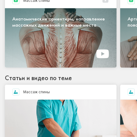
Массаж спины
Анатомические ориентиры, направление
Арт
массажных движений и важные места
поя
воздействия при массаже спины
ман
Статьи и видео по теме
Массаж спины