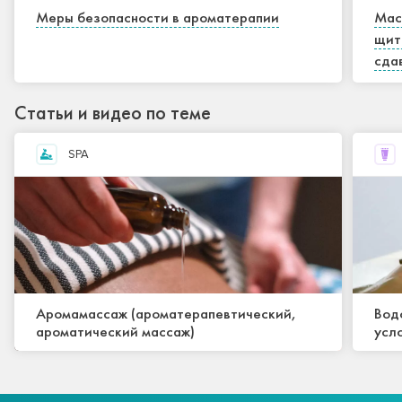
Меры безопасности в ароматерапии
Мас
щит
сда
Статьи и видео по теме
SPA
Аромамассаж (ароматерапевтический,
Вод
ароматический массаж)
усл