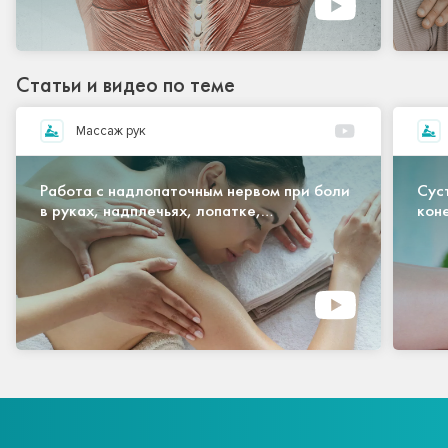
Статьи и видео по теме
Массаж рук
Работа с надлопаточным нервом при боли
Сус
в руках, надплечьях, лопатке,
кон
подмышечной зоне, шее
обл