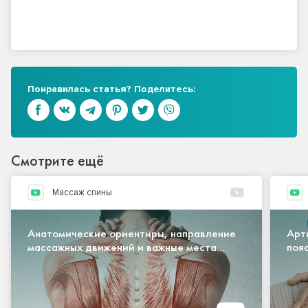
Понравилась статья? Поделитесь:
Смотрите ещё
Массаж спины
Анатомические ориентиры, направление
Арт
массажных движений и важные места
поя
воздействия при массаже спины
ман