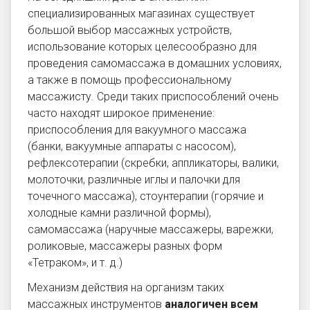
специализированных магазинах существует
большой выбор массажных устройств,
использование которых целесообразно для
проведения самомассажа в домашних условиях,
а также в помощь профессиональному
массажисту. Среди таких приспособлений очень
часто находят широкое применение:
приспособления для вакуумного массажа
(банки, вакуумные аппараты с насосом),
рефлексотерапии (скребки, аппликаторы, валики,
молоточки, различные иглы и палочки для
точечного массажа), стоунтерапии (горячие и
холодные камни различной формы),
самомассажа (наручные массажеры, варежки,
роликовые, массажеры разных форм
«Тетраком», и т. д.)
Механизм действия на организм таких
массажных инструментов
аналогичен всем