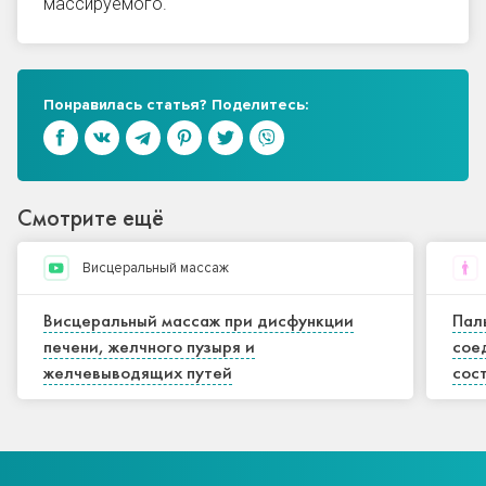
массируемого.
Понравилась статья? Поделитесь:
Смотрите ещё
Висцеральный массаж
Висцеральный массаж при дисфункции
Пал
печени, желчного пузыря и
сое
желчевыводящих путей
сос