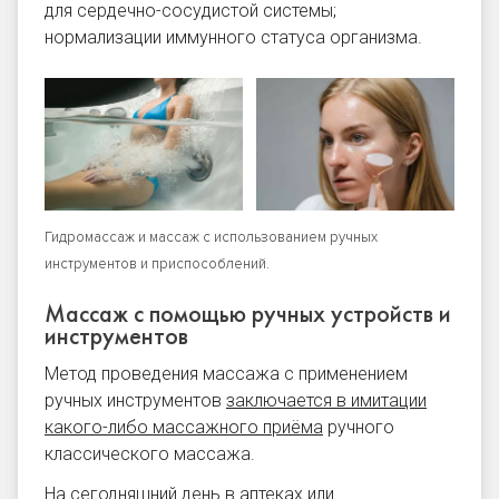
для сердечно-сосудистой системы;
нормализации иммунного статуса организма.
Гидромассаж и массаж с использованием ручных
инструментов и приспособлений.
Массаж с помощью ручных устройств и
инструментов
Метод проведения массажа с применением
ручных инструментов
заключается в имитации
какого-либо массажного приёма
ручного
классического массажа.
На сегодняшний день в аптеках или