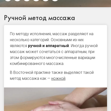
Ручной метод массажа
По методу исполнения, массаж разделяют на
несколько категорий. Основными из них
являются
ручной и аппаратный
. Иногда ручной
массаж может сочетаться с аппаратным, при
этом формируются многочисленные вариации
комбинированного массажа.
В Восточной практике также выделяют такой
метод массажа как —
ножной
.