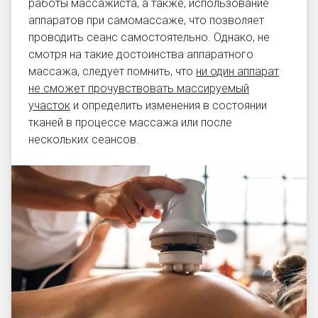
работы массажиста, а также, использование
аппаратов при самомассаже, что позволяет
проводить сеанс самостоятельно. Однако, не
смотря на такие достоинства аппаратного
массажа, следует помнить, что
ни один аппарат
не сможет прочувствовать массируемый
участок
и определить изменения в состоянии
тканей в процессе массажа или после
нескольких сеансов.