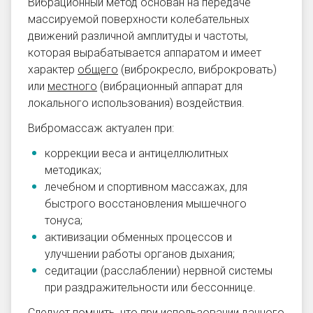
Вибрационный метод основан на передаче
массируемой поверхности колебательных
движений различной амплитуды и частоты,
которая вырабатывается аппаратом и имеет
характер
общего
(виброкресло, виброкровать)
или
местного
(вибрационный аппарат для
локального использования) воздействия.
Вибромассаж актуален при:
коррекции веса и антицеллюлитных
методиках;
лечебном и спортивном массажах, для
быстрого восстановления мышечного
тонуса;
активизации обменных процессов и
улучшении работы органов дыхания;
седитации (расслаблении) нервной системы
при раздражительности или бессоннице.
Следует помнить, что при использовании данного