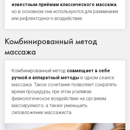
известным приёмам классического массажа
,
но в основном они используются для разминания
или рефлекторного воздействия.
Комбинированный метод
массажа
Комбинированный метод
совмещает в себе
ручной и аппаратный методы
в одном сеансе
массажа. Такое сочетание позволяет сократить
время процедуры, при этом усиливая
физиологическое воздействие на организм
массируемого, а также уменьшить
силовложение массажиста.