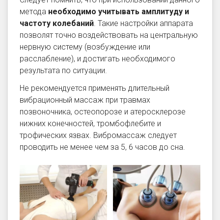
метода
необходимо учитывать амплитуду и
частоту колебаний
. Такие настройки аппарата
позволят точно воздействовать на центральную
нервную систему (возбуждение или
расслабление), и достигать необходимого
результата по ситуации.
Не рекомендуется применять длительный
вибрационный массаж при травмах
позвоночника, остеопорозе и атеросклерозе
нижних конечностей, тромбофлебите и
трофических язвах. Вибромассаж следует
проводить не менее чем за 5, 6 часов до сна.