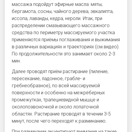
массажа подойдут эфирные масла: мяты,
бергамота, сосны, чайного дерева, эвкалипта,
иссопа, лаванды, кедра, нероли. Итак, при
распределении смазывающего массажного
средства по периметру массируемого участка
применяются приёмы поглаживания и выжимания
в различных вариациях и траекториях (см.видео).
По продолжительности это занимает около 2-3
мин.
Далее проводят приём растирание (пиление,
пересекание, ладонное, грабле- и
гребнеобразное), по всей массируемой
поверхности и особенно на межрёберных
промежутках, трапециевидной мышце и
околопозвоночной и около лопаточной
областях. Растирание проводят в течении 3-5
минут, после чего переходят к разминанию.
При разминании акцентируют внимание на такие